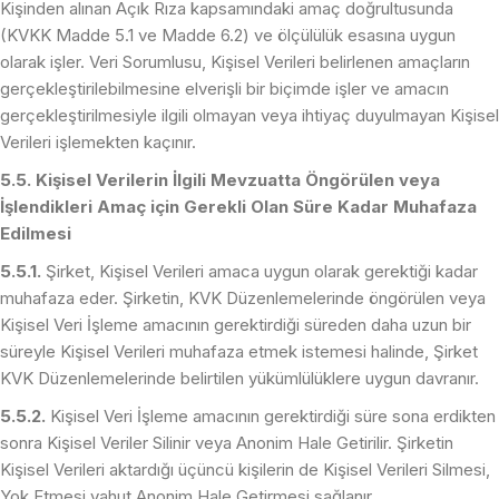
Kişinden alınan Açık Rıza kapsamındaki amaç doğrultusunda
(KVKK Madde 5.1 ve Madde 6.2) ve ölçülülük esasına uygun
olarak işler. Veri Sorumlusu, Kişisel Verileri belirlenen amaçların
gerçekleştirilebilmesine elverişli bir biçimde işler ve amacın
gerçekleştirilmesiyle ilgili olmayan veya ihtiyaç duyulmayan Kişisel
Verileri işlemekten kaçınır.
5.5. Kişisel Verilerin İlgili Mevzuatta Öngörülen veya
İşlendikleri Amaç için Gerekli Olan Süre Kadar Muhafaza
Edilmesi
5.5.1.
Şirket, Kişisel Verileri amaca uygun olarak gerektiği kadar
muhafaza eder. Şirketin, KVK Düzenlemelerinde öngörülen veya
Kişisel Veri İşleme amacının gerektirdiği süreden daha uzun bir
süreyle Kişisel Verileri muhafaza etmek istemesi halinde, Şirket
KVK Düzenlemelerinde belirtilen yükümlülüklere uygun davranır.
5.5.2.
Kişisel Veri İşleme amacının gerektirdiği süre sona erdikten
sonra Kişisel Veriler Silinir veya Anonim Hale Getirilir. Şirketin
Kişisel Verileri aktardığı üçüncü kişilerin de Kişisel Verileri Silmesi,
Yok Etmesi yahut Anonim Hale Getirmesi sağlanır.