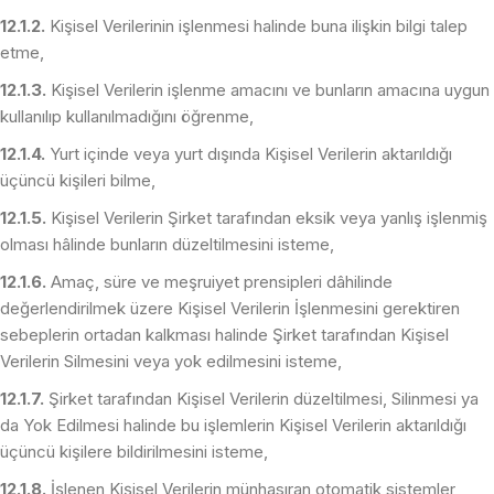
12.1.2.
Kişisel Verilerinin işlenmesi halinde buna ilişkin bilgi talep
etme,
12.1.3.
Kişisel Verilerin işlenme amacını ve bunların amacına uygun
kullanılıp kullanılmadığını öğrenme,
12.1.4.
Yurt içinde veya yurt dışında Kişisel Verilerin aktarıldığı
üçüncü kişileri bilme,
12.1.5.
Kişisel Verilerin Şirket tarafından eksik veya yanlış işlenmiş
olması hâlinde bunların düzeltilmesini isteme,
12.1.6.
Amaç, süre ve meşruiyet prensipleri dâhilinde
değerlendirilmek üzere Kişisel Verilerin İşlenmesini gerektiren
sebeplerin ortadan kalkması halinde Şirket tarafından Kişisel
Verilerin Silmesini veya yok edilmesini isteme,
12.1.7.
Şirket tarafından Kişisel Verilerin düzeltilmesi, Silinmesi ya
da Yok Edilmesi halinde bu işlemlerin Kişisel Verilerin aktarıldığı
üçüncü kişilere bildirilmesini isteme,
12.1.8.
İşlenen Kişisel Verilerin münhasıran otomatik sistemler