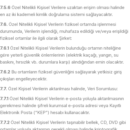
7.5.6
Özel Nitelikli Kişisel Verilere uzaktan erişim olması halinde
en az iki kademeli kimlik doğrulama sistemi sağlayacaktır.
7.6.
Özel Nitelikli Kişisel Verilerin fiziksel ortamda işlenmesi
durumunda, Verilerin işlendiği, muhafaza edildiği ve/veya erişildiği
fiziksel ortamlar ile ilgili olarak Şirket:
7.6.1
Özel Nitelikli Kişisel Verilerin bulunduğu ortamın niteliğine
göre yeterli güvenlik önlemlerinin (elektrik kaçağı, yangın, su
baskını, hırsızlık vb. durumlara karşı) alındığından emin olacaktır.
7.6.2
Bu ortamların fiziksel güvenliğini sağlayarak yetkisiz giriş
çıkışları engelleyecektir.
7.7.
Özel Kişisel Verilerin aktarılması halinde, Veri Sorumlusu:
7.7.1
Özel Nitelikli Kişisel Verilerin e-posta yoluyla aktarılmasının
gerekmesi halinde şifreli kurumsal e-posta adresi veya Kayıtlı
Elektronik Posta (“KEP”) hesabı kullanacaktır.
7.7.2
Özel Nitelikli Kişisel Verilerin taşınabilir bellek, CD, DVD gibi
ortamlar yoluyla aktarımın gerekli olması halinde kriptografik