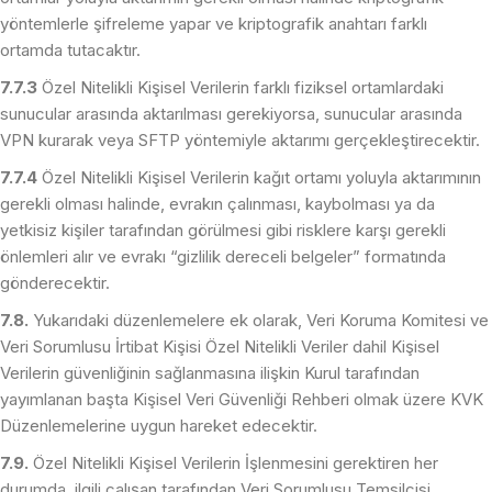
yöntemlerle şifreleme yapar ve kriptografik anahtarı farklı
ortamda tutacaktır.
7.7.3
Özel Nitelikli Kişisel Verilerin farklı fiziksel ortamlardaki
sunucular arasında aktarılması gerekiyorsa, sunucular arasında
VPN kurarak veya SFTP yöntemiyle aktarımı gerçekleştirecektir.
7.7.4
Özel Nitelikli Kişisel Verilerin kağıt ortamı yoluyla aktarımının
gerekli olması halinde, evrakın çalınması, kaybolması ya da
yetkisiz kişiler tarafından görülmesi gibi risklere karşı gerekli
önlemleri alır ve evrakı “gizlilik dereceli belgeler” formatında
gönderecektir.
7.8.
Yukarıdaki düzenlemelere ek olarak, Veri Koruma Komitesi ve
Veri Sorumlusu İrtibat Kişisi Özel Nitelikli Veriler dahil Kişisel
Verilerin güvenliğinin sağlanmasına ilişkin Kurul tarafından
yayımlanan başta Kişisel Veri Güvenliği Rehberi olmak üzere KVK
Düzenlemelerine uygun hareket edecektir.
7.9.
Özel Nitelikli Kişisel Verilerin İşlenmesini gerektiren her
durumda, ilgili çalışan tarafından Veri Sorumlusu Temsilcisi