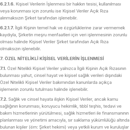
6.2.1.6.
Kişisel Verilerin İşlenmesi bir hakkın tesisi, kullanılması
veya korunması için zorunlu ise Kişisel Veriler Açık Rıza
alınmaksızın Şirket tarafından işlenebilir.
6.2.1.7.
İlgili Kişinin temel hak ve özgürlüklerine zarar vermemek
kaydıyla, Şirketin meşru menfaatleri için veri işlenmesinin zorunlu
olması halinde Kişisel Veriler Şirket tarafından Açık Rıza
olmaksızın işlenebilir.
7. ÖZEL NİTELİKLİ KİŞİSEL VERİLERİN İŞLENMESİ
7.1.
Özel Nitelikli Kişisel Veriler yalnızca İlgili Kişinin Açık Rızasının
bulunması yahut, cinsel hayat ve kişisel sağlık verileri dışındaki
Özel Nitelikli Kişisel Veriler bakımından kanunlarda açıkça
işlemenin zorunlu tutulması halinde işlenebilir.
7.2.
Sağlık ve cinsel hayata ilişkin Kişisel Veriler, ancak kamu
sağlığının korunması, koruyucu hekimlik, tıbbî teşhis, tedavi ve
bakım hizmetlerinin yürütülmesi, sağlık hizmetleri ile finansmanının
planlanması ve yönetimi amacıyla, sır saklama yükümlülüğü altında
bulunan kişiler (örn: Şirket hekimi) veya yetkili kurum ve kuruluşlar