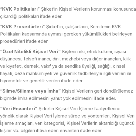
“
KVK Politikaları
” Şirket’in Kişisel Verilerin korunması konusunda
çıkardığı politikaları ifade eder.
“
KVK Prosedürleri
” Şirket’in, çalışanların, Komitenin KVK
Politikaları kapsamında uyması gereken yükümlülükleri belirleyen
prosedürleri ifade eder.
“Özel Nitelikli Kişisel Veri”
Kişilerin ırkı, etnik kökeni, siyasi
düşüncesi, felsefi inancı, dini, mezhebi veya diğer inançları, kılık
ve kıyafeti, dernek, vakıf ya da sendika üyeliği, sağlığı, cinsel
hayatı, ceza mahkûmiyeti ve güvenlik tedbirleriyle ilgili verileri ile
biyometrik ve genetik verileri ifade eder.
“Silme/Silinme veya İmha”
Kişisel Verilerin geri döndürülemez
biçimde imha edilmesini yahut yok edilmesini ifade eder.
“Veri Envanteri”
Şirketin Kişisel Veri İşleme faaliyetlerine
yönelik olarak Kişisel Veri İşleme süreç ve yöntemleri, Kişisel Veri
İşleme amaçları, veri kategorisi, Kişisel Verilerin aktarıldığı üçüncü
kişiler vb. bilgileri ihtiva eden envanteri ifade eder.