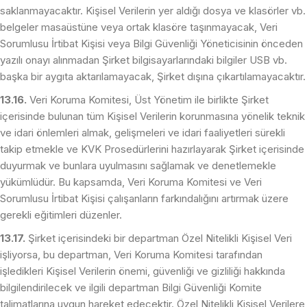
saklanmayacaktır. Kişisel Verilerin yer aldığı dosya ve klasörler vb.
belgeler masaüstüne veya ortak klasöre taşınmayacak, Veri
Sorumlusu İrtibat Kişisi veya Bilgi Güvenliği Yöneticisinin önceden
yazılı onayı alınmadan Şirket bilgisayarlarındaki bilgiler USB vb.
başka bir aygıta aktarılamayacak, Şirket dışına çıkartılamayacaktır.
13.16.
Veri Koruma Komitesi, Üst Yönetim ile birlikte Şirket
içerisinde bulunan tüm Kişisel Verilerin korunmasına yönelik teknik
ve idari önlemleri almak, gelişmeleri ve idari faaliyetleri sürekli
takip etmekle ve KVK Prosedürlerini hazırlayarak Şirket içerisinde
duyurmak ve bunlara uyulmasını sağlamak ve denetlemekle
yükümlüdür. Bu kapsamda, Veri Koruma Komitesi ve Veri
Sorumlusu İrtibat Kişisi çalışanların farkındalığını artırmak üzere
gerekli eğitimleri düzenler.
13.17.
Şirket içerisindeki bir departman Özel Nitelikli Kişisel Veri
işliyorsa, bu departman, Veri Koruma Komitesi tarafından
işledikleri Kişisel Verilerin önemi, güvenliği ve gizliliği hakkında
bilgilendirilecek ve ilgili departman Bilgi Güvenliği Komite
talimatlarına uygun hareket edecektir. Özel Nitelikli Kişisel Verilere