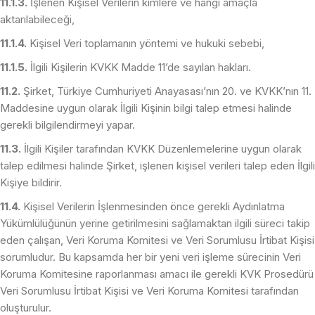
11.1.3.
İşlenen Kişisel Verilerin kimlere ve hangi amaçla
aktarılabileceği,
11.1.4.
Kişisel Veri toplamanın yöntemi ve hukuki sebebi,
11.1.5.
İlgili Kişilerin KVKK Madde 11’de sayılan hakları.
11.2.
Şirket, Türkiye Cumhuriyeti Anayasası’nın 20. ve KVKK’nın 11.
Maddesine uygun olarak İlgili Kişinin bilgi talep etmesi halinde
gerekli bilgilendirmeyi yapar.
11.3.
İlgili Kişiler tarafından KVKK Düzenlemelerine uygun olarak
talep edilmesi halinde Şirket, işlenen kişisel verileri talep eden İlgili
Kişiye bildirir.
11.4.
Kişisel Verilerin İşlenmesinden önce gerekli Aydınlatma
Yükümlülüğünün yerine getirilmesini sağlamaktan ilgili süreci takip
eden çalışan, Veri Koruma Komitesi ve Veri Sorumlusu İrtibat Kişisi
sorumludur. Bu kapsamda her bir yeni veri işleme sürecinin Veri
Koruma Komitesine raporlanması amacı ile gerekli KVK Prosedürü
Veri Sorumlusu İrtibat Kişisi ve Veri Koruma Komitesi tarafından
oluşturulur.