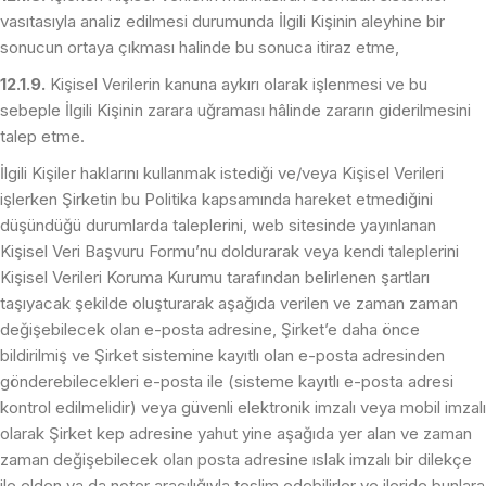
vasıtasıyla analiz edilmesi durumunda İlgili Kişinin aleyhine bir
sonucun ortaya çıkması halinde bu sonuca itiraz etme,
12.1.9.
Kişisel Verilerin kanuna aykırı olarak işlenmesi ve bu
sebeple İlgili Kişinin zarara uğraması hâlinde zararın giderilmesini
talep etme.
İlgili Kişiler haklarını kullanmak istediği ve/veya Kişisel Verileri
işlerken Şirketin bu Politika kapsamında hareket etmediğini
düşündüğü durumlarda taleplerini, web sitesinde yayınlanan
Kişisel Veri Başvuru Formu’nu doldurarak veya kendi taleplerini
Kişisel Verileri Koruma Kurumu tarafından belirlenen şartları
taşıyacak şekilde oluşturarak aşağıda verilen ve zaman zaman
değişebilecek olan e-posta adresine, Şirket’e daha önce
bildirilmiş ve Şirket sistemine kayıtlı olan e-posta adresinden
gönderebilecekleri e-posta ile (sisteme kayıtlı e-posta adresi
kontrol edilmelidir) veya güvenli elektronik imzalı veya mobil imzalı
olarak Şirket kep adresine yahut yine aşağıda yer alan ve zaman
zaman değişebilecek olan posta adresine ıslak imzalı bir dilekçe
ile elden ya da noter aracılığıyla teslim edebilirler ve ileride bunlara