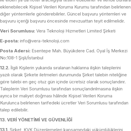
eklenebilecek Kişisel Verileri Koruma Kurumu tarafından belirlenen
diğer yöntemlerle gönderebilirler. Güncel başvuru yöntemleri ve
başvuru içeriği başvuru öncesinde mevzuattan teyit edilmelidir.
Veri Sorumlusu:
Vera Teknoloji Hizmetleri Limited Şirketi
E-posta:
info@vera-teknoloji.com
Posta Adersi:
Esentepe Mah. Büyükdere Cad. Oyal İş Merkezi
No:108-1 Şişli/İstanbul
12.2.
İlgili Kişilerin yukarıda sıralanan haklarına ilişkin taleplerini
yazılı olarak Şirkete iletmeleri durumunda Şirket talebin niteliğine
göre talebi en geç otuz gün içinde ücretsiz olarak sonuçlandırır.
Taleplerin Veri Sorumlusu tarafından sonuçlandırılmasına ilişkin
ayrıca bir maliyet doğması hâlinde Kişisel Verileri Koruma
Kurulunca belirlenen tarifedeki ücretler Veri Sorumlusu tarafından
talep edilebilir.
13. VERİ YÖNETİMİ VE GÜVENLİĞİ
13.1.
Şirket, KVK Düzenlemeleri kapsamındaki yükümlülüklerini