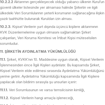
10.2.2.2
Aktarımın gerçekleşecek olduğu yabancı ülkenin Kurul’un
güvenli ülkeler listesinde yer almaması halinde Şirketin ve ilgili
ülkedeki Veri Sorumlularının yeterli korumanın sağlanacağına ilişkin
yazılı taahhütte bulunarak Kuruldan izin alması.
10.2.3.
Kişisel Verilerin yurt dışında üçüncü kişilere aktarımının
KVK Düzenlemelerine uygun olmasını sağlamaktan Şirket
çalışanları, Veri Koruma Komitesi ve İrtibat Kişisi müteselsilen
sorumludur.
11. ŞİRKETİN AYDINLATMA YÜKÜMLÜLÜĞÜ
11.1.
Şirket, KVKK’nın 10. Maddesine uygun olarak, Kişisel Verilerin
İşlenmesinden önce İlgili Kişileri aydınlatır. Bu kapsamda Şirket,
Kişisel Verilerin elde edilmesi sırasında Aydınlatma Yükümlülüğünü
yerine getirir. Aydınlatma Yükümlülüğü kapsamında İlgili Kişilere
yapılacak olan bildirim sırasıyla şu unsurları içerir:
11.1.1.
Veri Sorumlusunun ve varsa temsilcisinin kimliği,
11.1.2.
Kişisel Verilerin hangi amaçla işleneceği,