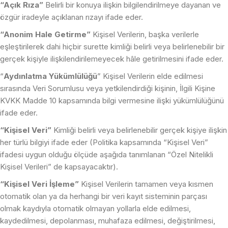
“Açık Rıza”
Belirli bir konuya ilişkin bilgilendirilmeye dayanan ve
özgür iradeyle açıklanan rızayı ifade eder.
“Anonim Hale Getirme”
Kişisel Verilerin, başka verilerle
eşleştirilerek dahi hiçbir surette kimliği belirli veya belirlenebilir bir
gerçek kişiyle ilişkilendirilemeyecek hâle getirilmesini ifade eder.
“
Aydınlatma Yükümlülüğü
” Kişisel Verilerin elde edilmesi
sırasında Veri Sorumlusu veya yetkilendirdiği kişinin, İlgili Kişine
KVKK Madde 10 kapsamında bilgi vermesine ilişki yükümlülüğünü
ifade eder.
“Kişisel Veri”
Kimliği belirli veya belirlenebilir gerçek kişiye ilişkin
her türlü bilgiyi ifade eder (Politika kapsamında “Kişisel Veri”
ifadesi uygun olduğu ölçüde aşağıda tanımlanan “Özel Nitelikli
Kişisel Verileri” de kapsayacaktır).
“Kişisel Veri İşleme”
Kişisel Verilerin tamamen veya kısmen
otomatik olan ya da herhangi bir veri kayıt sisteminin parçası
olmak kaydıyla otomatik olmayan yollarla elde edilmesi,
kaydedilmesi, depolanması, muhafaza edilmesi, değiştirilmesi,