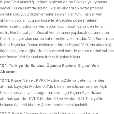
Kişisel Veri aktardığı üçüncü kişilerin de bu Politika’ya uymasını
sağlar. Bu kapsamda üçüncü kişi ile akdedilen sözleşmelere
gerekli koruyucu düzenlemeler eklenir. Her türlü Kişisel Veri
aktarımı yapılan üçüncü kişilerle akdedilen sözleşmelere
eklenecek madde ise Veri Sorumlusu İrtibat Kişisinden temin
edilir. Her bir çalışan, Kişisel Veri aktarımı yapılacak durumda bu
Politika’da yer alan süreci kat etmekle yükümlüdür. Veri Sorumlusu
İrtibat Kişisi tarafından iletilen maddede Kişisel Verilerin aktarıldığı
üçüncü kişinin değişiklik talep etmesi halinde durum derhal çalışan
tarafından Veri Sorumlusu İrtibat Kişisine bildirir.
10.1. Türkiye’de Bulunan Üçüncü Kişilere Kişisel Veri
Aktarımı
10.1.1.
Kişisel Veriler, KVKK Madde 5.2’de ve yeterli önlemler
alınmak kaydıyla Madde 6.3’de belirlenen istisnai hallerde Açık
Rıza olmaksızın yahut diğer hallerde İlgili Kişinin Açık Rızası
alınmak şartı ile (KVKK Madde 5.1 ve Madde 6.2) Türkiye’de
bulunan üçüncü kişilere Şirket tarafından aktarılabilir.
10.1.2.
Kişisel Verilerin Türkiye’de bulunan üçüncü kişilere