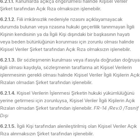
6.2.1.1.
Kanunlarda açıkça öngörülmesi halinde Kişisel Veriler
Şirket tarafından Açık Rıza olmaksızın işlenebilir.
6.2.1.2.
Fiili imkânsızlık nedeniyle rızasını açıklayamayacak
durumda bulunan veya rızasına hukuki geçerlilik tanınmayan İlgili
Kişinin kendisinin ya da İlgili Kişi dışındaki bir başkasının hayatı
veya beden bütünlüğünün korunması için zorunlu olması halinde
Kişisel Veriler Şirket tarafından Açık Rıza olmaksızın işlenebilir.
6.2.1.3.
Bir sözleşmenin kurulması veya ifasıyla doğrudan doğruya
ilgili olması kaydıyla, sözleşmenin taraflarına ait Kişisel Verilerin
işlenmesinin gerekli olması halinde Kişisel Veriler İlgili Kişilerin Açık
Rızaları olmadan Şirket tarafından işlenebilir.
6.2.1.4.
Kişisel Verilerin İşlenmesi Şirketin hukuki yükümlülüğünü
yerine getirmesi için zorunluysa, Kişisel Veriler İlgili Kişilerin Açık
Rızaları olmadan Şirket tarafından işlenebilir.
FR-14 /Rev.0 /Tasnif
Dışı
6.2.1.5.
İlgili Kişi tarafından alenileştirilmiş olan Kişisel Veriler Açık
Rıza alınmaksızın Şirket tarafından işlenebilir.